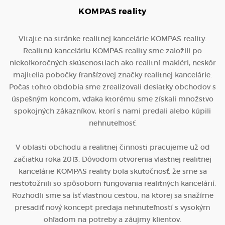
KOMPAS
reality
Vitajte na stránke realitnej kancelárie KOMPAS reality.
Realitnú kanceláriu KOMPAS reality sme založili po
niekoľkoročných skúsenostiach ako realitní makléri, neskôr
majitelia pobočky franšízovej značky realitnej kancelárie.
Počas tohto obdobia sme zrealizovali desiatky obchodov s
úspešným koncom, vďaka ktorému sme získali množstvo
spokojných zákazníkov, ktorí s nami predali alebo kúpili
nehnuteľnosť.
V oblasti obchodu a realitnej činnosti pracujeme už od
začiatku roka 2013. Dôvodom otvorenia vlastnej realitnej
kancelárie KOMPAS reality bola skutočnosť, že sme sa
nestotožnili so spôsobom fungovania realitných kancelárií.
Rozhodli sme sa ísť vlastnou cestou, na ktorej sa snažíme
presadiť nový koncept predaja nehnuteľností s vysokým
ohľadom na potreby a záujmy klientov.