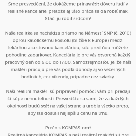
Sme presvedčení, že dokážeme prinavrátiť dôveru ľudí v
realitné kancelárie, pretože aj táto práca sa dá robiť inak.
Stačí ju robiť srdcom!
Naša realitka sa nachádza priamo na Námestí SNP (č. 2010)
oproti katolíckemu kostolu (bližšie k Europe) medzi
lekárňou a cestovnou kanceláriou, kde pred ňou môžete
pohodlne zaparkovať. Kancelária je pre vás otvorená každý
pracovný deň od 9:00 do 17:00. Samozrejmosťou je, že naši
makléri pracujú pre vás podľa dohody aj vo večerných
hodinách, cez víkendy, prípadne cez sviatky.
Naši realitní makléri sú pripravení pomôcť vám pri predaji
či kúpe nehnuteľnosti. Presvedčte sa sami, že za každých
okolností budú stáť na vašej strane a urobia všetko preto,
aby ste dostali najlepšiu cenu na trhu.
Prečo s KOMPAS-om?
Realitná kancelária KOMPAS a naši realitní makléri sú pre