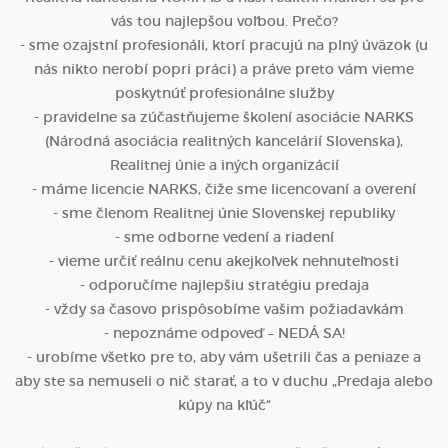
vás tou najlepšou voľbou. Prečo?
- sme ozajstní profesionáli, ktorí pracujú na plný úväzok (u
nás nikto nerobí popri práci) a práve preto vám vieme
poskytnúť profesionálne služby
- pravidelne sa zúčastňujeme školení asociácie NARKS
(Národná asociácia realitných kancelárií Slovenska),
Realitnej únie a iných organizácií
- máme licencie NARKS, čiže sme licencovaní a overení
- sme členom Realitnej únie Slovenskej republiky
- sme odborne vedení a riadení
- vieme určiť reálnu cenu akejkoľvek nehnuteľnosti
- odporučíme najlepšiu stratégiu predaja
- vždy sa časovo prispôsobíme vašim požiadavkám
- nepoznáme odpoveď – NEDÁ SA!
- urobíme všetko pre to, aby vám ušetrili čas a peniaze a
aby ste sa nemuseli o nič starať, a to v duchu „Predaja alebo
kúpy na kľúč“