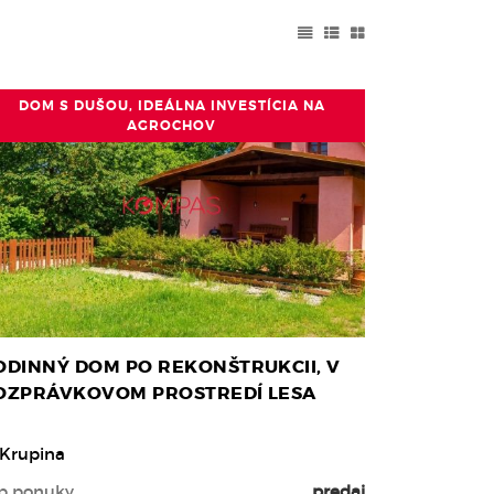
DOM S DUŠOU, IDEÁLNA INVESTÍCIA NA
AGROCHOV
ODINNÝ DOM PO REKONŠTRUKCII, V
OZPRÁVKOVOM PROSTREDÍ LESA
Krupina
p ponuky
predaj