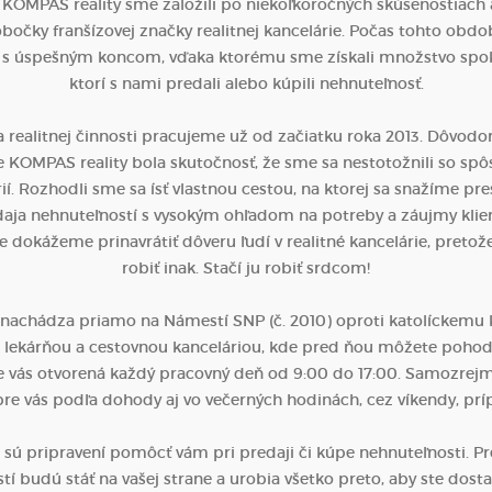
 KOMPAS reality sme založili po niekoľkoročných skúsenostiach a
bočky franšízovej značky realitnej kancelárie. Počas tohto obdo
 s úspešným koncom, vďaka ktorému sme získali množstvo spok
ktorí s nami predali alebo kúpili nehnuteľnosť.
 realitnej činnosti pracujeme už od začiatku roka 2013. Dôvodo
rie KOMPAS reality bola skutočnosť, že sme sa nestotožnili so s
rií. Rozhodli sme sa ísť vlastnou cestou, na ktorej sa snažíme pr
aja nehnuteľností s vysokým ohľadom na potreby a záujmy klie
 dokážeme prinavrátiť dôveru ľudí v realitné kancelárie, pretože
robiť inak. Stačí ju robiť srdcom!
a nachádza priamo na Námestí SNP (č. 2010) oproti katolíckemu ko
lekárňou a cestovnou kanceláriou, kde pred ňou môžete pohod
re vás otvorená každý pracovný deň od 9:00 do 17:00. Samozrejmo
re vás podľa dohody aj vo večerných hodinách, cez víkendy, prí
i sú pripravení pomôcť vám pri predaji či kúpe nehnuteľnosti. Pr
í budú stáť na vašej strane a urobia všetko preto, aby ste dosta