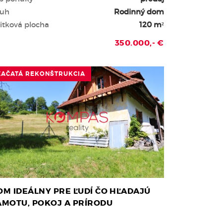
uh
Rodinný dom
itková plocha
120 m²
350.000,- €
ZAČATÁ REKONŠTRUKCIA
OM IDEÁLNY PRE ĽUDÍ ČO HĽADAJÚ
AMOTU, POKOJ A PRÍRODU