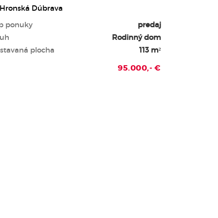
Hronská Dúbrava
p ponuky
predaj
uh
Rodinný dom
stavaná plocha
113 m²
95.000,- €