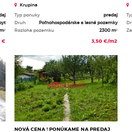
Krupina
daj
Typ ponuky
predaj
Ty
byt
Druh
Poľnohospodárske a lesné pozemky
Dr
 m²
Rozloha pozemku
2300 m²
Za
- €
3,50 €/m2
NOVÁ CENA ! PONÚKAME NA PREDAJ