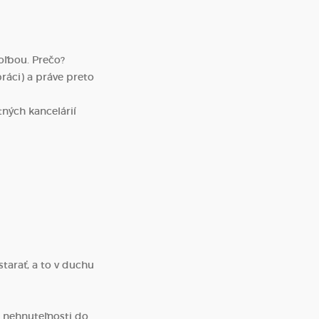
oľbou. Prečo?
práci) a práve preto
ných kancelárií
starať, a to v duchu
m nehnuteľnosti do