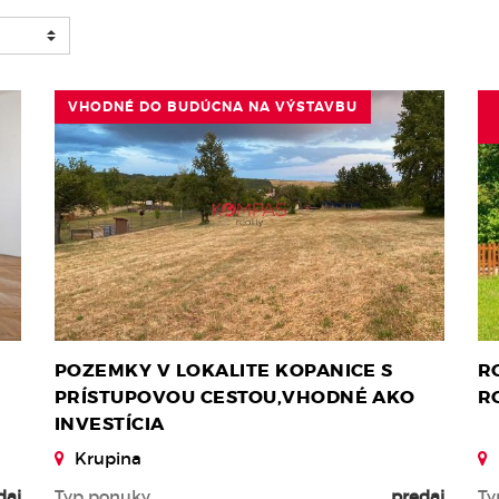
VHODNÉ DO BUDÚCNA NA VÝSTAVBU
POZEMKY V LOKALITE KOPANICE S
R
PRÍSTUPOVOU CESTOU,VHODNÉ AKO
R
INVESTÍCIA
Krupina
daj
Typ ponuky
predaj
Ty