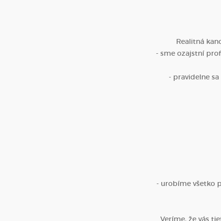
Realitná kan
- sme ozajstní prof
- pravidelne s
- urobíme všetko pr
Veríme, že vás ti