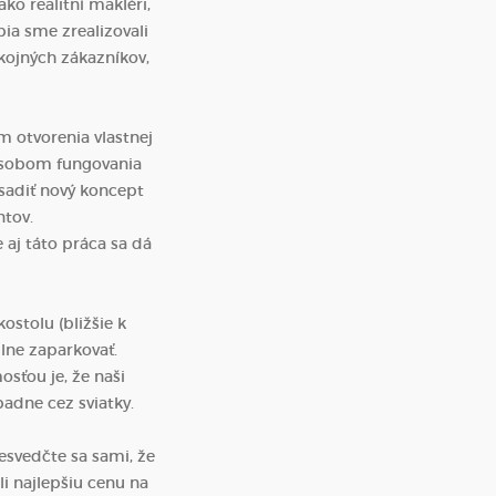
ko realitní makléri,
bia sme zrealizovali
ojných zákazníkov,
m otvorenia vlastnej
pôsobom fungovania
esadiť nový koncept
ntov.
 aj táto práca sa dá
stolu (bližšie k
lne zaparkovať.
sťou je, že naši
padne cez sviatky.
esvedčte sa sami, že
li najlepšiu cenu na