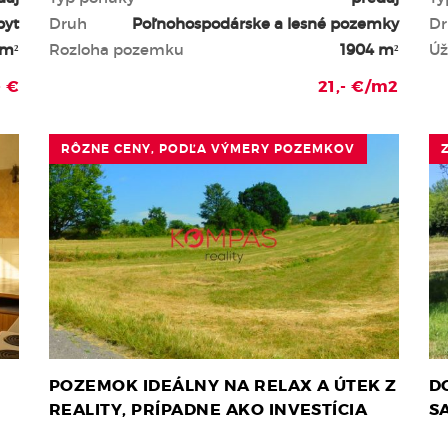
byt
Druh
Poľnohospodárske a lesné pozemky
Dr
 m²
Rozloha pozemku
1904 m²
Úž
- €
21,- €/m2
RÔZNE CENY, PODĽA VÝMERY POZEMKOV
POZEMOK IDEÁLNY NA RELAX A ÚTEK Z
D
REALITY, PRÍPADNE AKO INVESTÍCIA
S