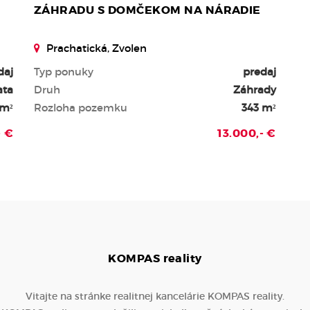
ZÁHRADU S DOMČEKOM NA NÁRADIE
Prachatická, Zvolen
daj
Typ ponuky
predaj
ata
Druh
Záhrady
 m²
Rozloha pozemku
343 m²
- €
13.000,- €
KOMPAS
reality
Vitajte na stránke realitnej kancelárie KOMPAS reality.