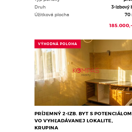
Druh
3-izbový 
Úžitková plocha
70
185.000,
VÝHODNÁ POLOHA
PRÍJEMNÝ 2-IZB. BYT S POTENCIÁLOM
VO VYHĽADÁVANEJ LOKALITE,
KRUPINA