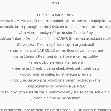
trhu.
Prečo s KOMPAS-om?
celária KOMPAS a naši realitní makléri sú pre vás tou najlepšou v
esionáli, ktorí pracujú na plný úväzok (u nás nikto nerobí popri 
vám vieme poskytnúť profesionálne služby
a zúčastňujeme školení asociácie NARKS (Národná asociácia realit
Slovenska), Realitnej únie a iných organizácií
- máme licencie NARKS, čiže sme licencovaní a overení
- sme členom Realitnej únie Slovenskej republiky
- sme odborne vedení a riadení
- vieme určiť reálnu cenu akejkoľvek nehnuteľnosti
- odporučíme najlepšiu stratégiu predaja
- vždy sa časovo prispôsobíme vašim požiadavkám
- nepoznáme odpoveď – NEDÁ SA!
e to, aby vám ušetrili čas a peniaze a aby ste sa nemuseli o nič 
„Predaja alebo kúpy na kľúč“
eto argumenty presvedčia, že zveriť predaj, kúpu alebo prenájo