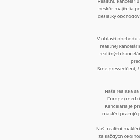
Realitnú kanceláriu
neskôr majitelia po
desiatky obchodov
V oblasti obchodu a
realitnej kancelá
realitných kancelá
pred
Sme presvedčení, že
Naša realitka s
Europe) medzi 
Kancelária je p
makléri pracujú p
Naši realitní maklér
za každých okolnost