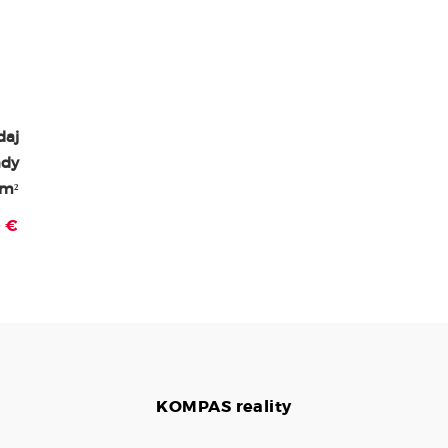
daj
ady
 m²
- €
KOMPAS
reality