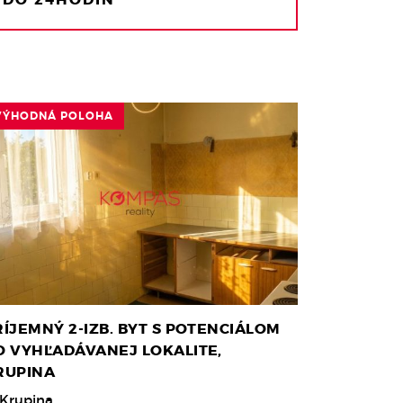
VÝHODNÁ POLOHA
RÍJEMNÝ 2-IZB. BYT S POTENCIÁLOM
O VYHĽADÁVANEJ LOKALITE,
RUPINA
Krupina