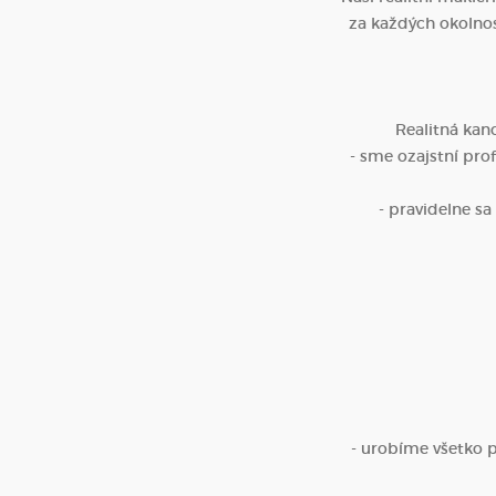
za každých okolnost
Realitná kan
- sme ozajstní prof
- pravidelne s
- urobíme všetko pr