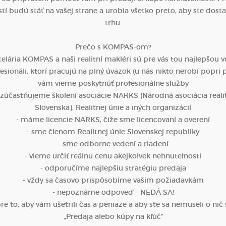
í budú stáť na vašej strane a urobia všetko preto, aby ste dosta
trhu.
Prečo s KOMPAS-om?
celária KOMPAS a naši realitní makléri sú pre vás tou najlepšou v
esionáli, ktorí pracujú na plný úväzok (u nás nikto nerobí popri 
vám vieme poskytnúť profesionálne služby
a zúčastňujeme školení asociácie NARKS (Národná asociácia realit
Slovenska), Realitnej únie a iných organizácií
- máme licencie NARKS, čiže sme licencovaní a overení
- sme členom Realitnej únie Slovenskej republiky
- sme odborne vedení a riadení
- vieme určiť reálnu cenu akejkoľvek nehnuteľnosti
- odporučíme najlepšiu stratégiu predaja
- vždy sa časovo prispôsobíme vašim požiadavkám
- nepoznáme odpoveď – NEDÁ SA!
e to, aby vám ušetrili čas a peniaze a aby ste sa nemuseli o nič 
„Predaja alebo kúpy na kľúč“