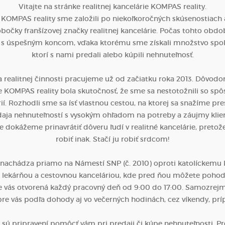
Vitajte na stránke realitnej kancelárie KOMPAS reality.
 KOMPAS reality sme založili po niekoľkoročných skúsenostiach a
bočky franšízovej značky realitnej kancelárie. Počas tohto obdo
 s úspešným koncom, vďaka ktorému sme získali množstvo spok
ktorí s nami predali alebo kúpili nehnuteľnosť.
 realitnej činnosti pracujeme už od začiatku roka 2013. Dôvodo
rie KOMPAS reality bola skutočnosť, že sme sa nestotožnili so s
rií. Rozhodli sme sa ísť vlastnou cestou, na ktorej sa snažíme pr
aja nehnuteľností s vysokým ohľadom na potreby a záujmy klie
 dokážeme prinavrátiť dôveru ľudí v realitné kancelárie, pretože
robiť inak. Stačí ju robiť srdcom!
a nachádza priamo na Námestí SNP (č. 2010) oproti katolíckemu ko
lekárňou a cestovnou kanceláriou, kde pred ňou môžete pohod
re vás otvorená každý pracovný deň od 9:00 do 17:00. Samozrejmo
re vás podľa dohody aj vo večerných hodinách, cez víkendy, prí
i sú pripravení pomôcť vám pri predaji či kúpe nehnuteľnosti. Pr