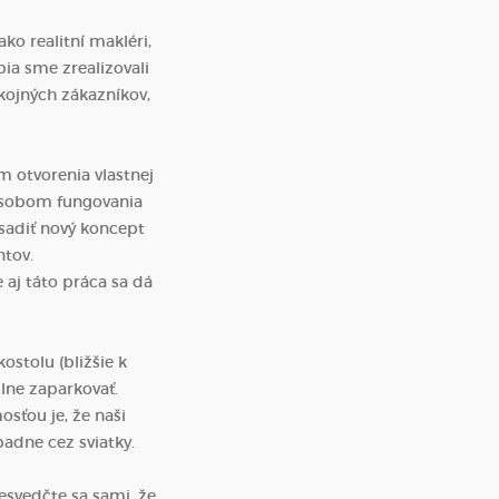
ko realitní makléri,
bia sme zrealizovali
ojných zákazníkov,
m otvorenia vlastnej
pôsobom fungovania
esadiť nový koncept
ntov.
 aj táto práca sa dá
stolu (bližšie k
lne zaparkovať.
sťou je, že naši
padne cez sviatky.
esvedčte sa sami, že