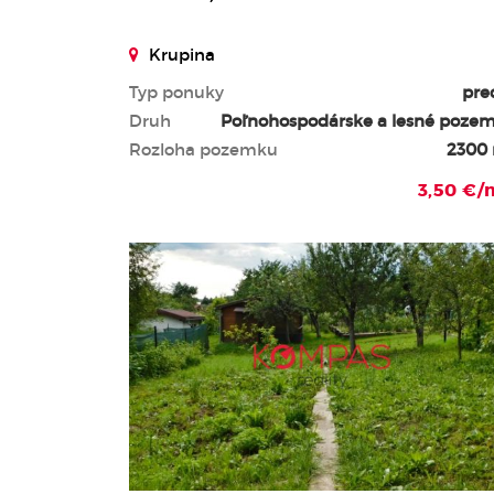
Krupina
Typ ponuky
pre
Druh
Poľnohospodárske a lesné poze
Rozloha pozemku
2300
3,50 €/