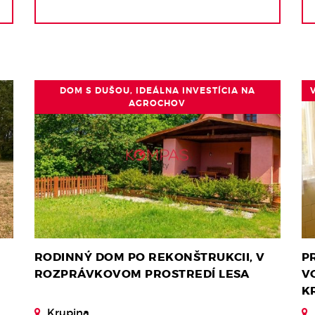
DOM S DUŠOU, IDEÁLNA INVESTÍCIA NA
AGROCHOV
RODINNÝ DOM PO REKONŠTRUKCII, V
P
ROZPRÁVKOVOM PROSTREDÍ LESA
V
K
Krupina