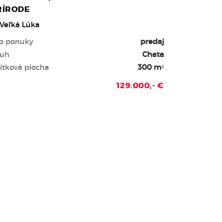
RÍRODE
Veľká Lúka
p ponuky
predaj
uh
Chata
itková plocha
300 m²
129.000,- €