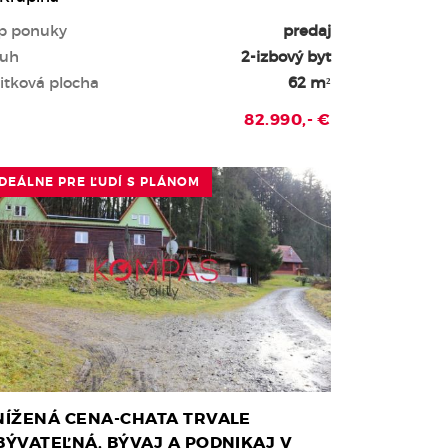
p ponuky
predaj
uh
2-izbový byt
itková plocha
62 m²
82.990,- €
IDEÁLNE PRE ĽUDÍ S PLÁNOM
NÍŽENÁ CENA-CHATA TRVALE
BÝVATEĽNÁ, BÝVAJ A PODNIKAJ V