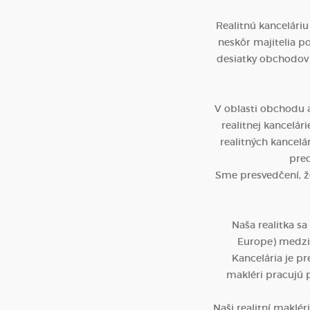
Realitnú kanceláriu
neskôr majitelia po
desiatky obchodov
V oblasti obchodu a
realitnej kancelá
realitných kancelá
pred
Sme presvedčení, že
Naša realitka s
Europe) medzi 
Kancelária je p
makléri pracujú p
Naši realitní maklér