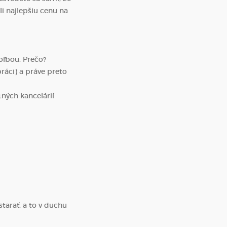
li najlepšiu cenu na
oľbou. Prečo?
práci) a práve preto
ných kancelárií
starať, a to v duchu