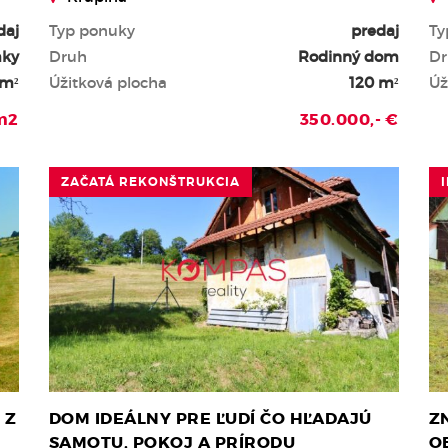
daj
Typ ponuky
predaj
Ty
mky
Druh
Rodinný dom
Dr
 m²
Úžitková plocha
120 m²
Úž
/m2
350.000,- €
ZAČATÁ REKONŠTRUKCIA
 Z
DOM IDEÁLNY PRE ĽUDÍ ČO HĽADAJÚ
Z
SAMOTU, POKOJ A PRÍRODU
O