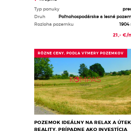
Typ ponuky
pre
Druh
Poľnohospodárske a lesné poze
Rozloha pozemku
1904
21,- €
RÔZNE CENY, PODĽA VÝMERY POZEMKOV
POZEMOK IDEÁLNY NA RELAX A ÚTEK
REALITY, PRÍPADNE AKO INVESTÍCIA