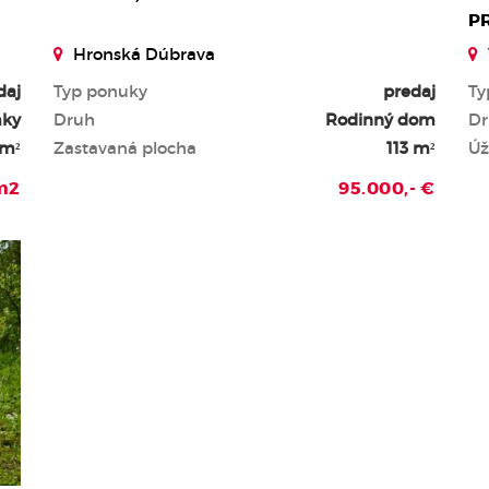
P
Hronská Dúbrava
daj
Typ ponuky
predaj
Ty
mky
Druh
Rodinný dom
Dr
 m²
Zastavaná plocha
113 m²
Úž
m2
95.000,- €