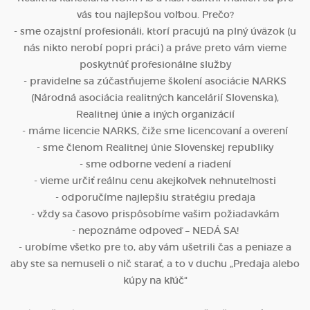
vás tou najlepšou voľbou. Prečo?
- sme ozajstní profesionáli, ktorí pracujú na plný úväzok (u
nás nikto nerobí popri práci) a práve preto vám vieme
poskytnúť profesionálne služby
- pravidelne sa zúčastňujeme školení asociácie NARKS
(Národná asociácia realitných kancelárií Slovenska),
Realitnej únie a iných organizácií
- máme licencie NARKS, čiže sme licencovaní a overení
- sme členom Realitnej únie Slovenskej republiky
- sme odborne vedení a riadení
- vieme určiť reálnu cenu akejkoľvek nehnuteľnosti
- odporučíme najlepšiu stratégiu predaja
- vždy sa časovo prispôsobíme vašim požiadavkám
- nepoznáme odpoveď – NEDÁ SA!
- urobíme všetko pre to, aby vám ušetrili čas a peniaze a
aby ste sa nemuseli o nič starať, a to v duchu „Predaja alebo
kúpy na kľúč“