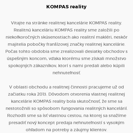
KOMPAS
reality
Vitajte na stránke realitnej kancelárie KOMPAS reality.
Realitnú kanceláriu KOMPAS reality sme založili po
niekoľkoročných skúsenostiach ako realitní makléri, neskôr
majitelia pobočky franšízovej značky realitnej kancelárie.
Počas tohto obdobia sme zrealizovali desiatky obchodov s
úspešným koncom, vďaka ktorému sme získali množstvo
spokojných zákazníkov, ktorí s nami predali alebo kúpili
nehnuteľnosť.
V oblasti obchodu a realitnej činnosti pracujeme už od
začiatku roka 2013. Dôvodom otvorenia vlastnej realitnej
kancelárie KOMPAS reality bola skutočnosť, že sme sa
nestotožnili so spôsobom fungovania realitných kancelárií.
Rozhodli sme sa ísť vlastnou cestou, na ktorej sa snažíme
presadiť nový koncept predaja nehnuteľností s vysokým
ohľadom na potreby a záujmy klientov.