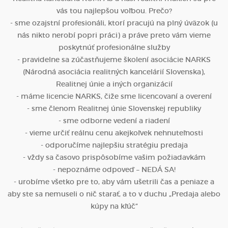
vás tou najlepšou voľbou. Prečo?
- sme ozajstní profesionáli, ktorí pracujú na plný úväzok (u
nás nikto nerobí popri práci) a práve preto vám vieme
poskytnúť profesionálne služby
- pravidelne sa zúčastňujeme školení asociácie NARKS
(Národná asociácia realitných kancelárií Slovenska),
Realitnej únie a iných organizácií
- máme licencie NARKS, čiže sme licencovaní a overení
- sme členom Realitnej únie Slovenskej republiky
- sme odborne vedení a riadení
- vieme určiť reálnu cenu akejkoľvek nehnuteľnosti
- odporučíme najlepšiu stratégiu predaja
- vždy sa časovo prispôsobíme vašim požiadavkám
- nepoznáme odpoveď – NEDÁ SA!
- urobíme všetko pre to, aby vám ušetrili čas a peniaze a
aby ste sa nemuseli o nič starať, a to v duchu „Predaja alebo
kúpy na kľúč“