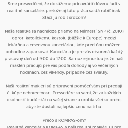
Sme presvedčení, že dokážeme prinavrátiť dôveru ľudí v
realitné kancelárie, pretože aj táto práca sa dá robiť inak.
Stačí ju robiť srdcom!
Naša realitka sa nachádza priamo na Námestí SNP (č. 2010)
oproti katolíckemu kostolu (bližšie k Europe) medzi
lekárňou a cestovnou kanceláriou, kde pred ňou môžete
pohodlne zaparkovať. Kancelária je pre vás otvorená každý
pracovný deň od 9:00 do 17:00. Samozrejmosťou je, že naši
makléri pracujú pre vás podľa dohody aj vo večerných
hodinách, cez víkendy, prípadne cez sviatky.
Naši realitní makléri sú pripravení pomôcť vám pri predaji
či kúpe nehnuteľnosti. Presvedčte sa sami, že za každých
okolností budú stáť na vašej strane a urobia všetko preto,
aby ste dostali najlepšiu cenu na trhu.
Prečo s KOMPAS-om?
Realitná kancelária KOMPAS a naši realitní makléri sú pre