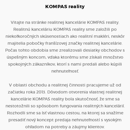
KOMPAS
reality
Vitajte na stránke realitnej kancelárie KOMPAS reality.
Realitnú kanceláriu KOMPAS reality sme založili po
niekoľkoročných skúsenostiach ako realitní makléri, neskôr
majitelia pobočky franšízovej značky realitnej kancelárie.
Počas tohto obdobia sme zrealizovali desiatky obchodov s
úspešným koncom, vďaka ktorému sme získali množstvo
spokojných zákazníkov, ktorí s nami predali alebo kúpili
nehnuteľnosť.
V oblasti obchodu a realitnej činnosti pracujeme už od
začiatku roka 2013. Dôvodom otvorenia vlastnej realitnej
kancelárie KOMPAS reality bola skutočnosť, že sme sa
nestotožnili so spôsobom fungovania realitných kancelárií.
Rozhodli sme sa ísť vlastnou cestou, na ktorej sa snažíme
presadiť nový koncept predaja nehnuteľností s vysokým
ohľadom na potreby a záujmy klientov.