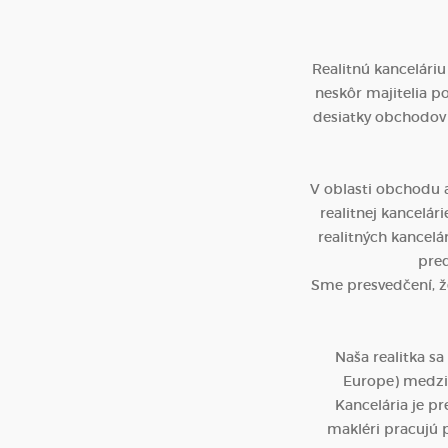
Realitnú kanceláriu
neskôr majitelia po
desiatky obchodov
V oblasti obchodu a
realitnej kancelá
realitných kancelá
pred
Sme presvedčení, že
Naša realitka s
Europe) medzi 
Kancelária je p
makléri pracujú p