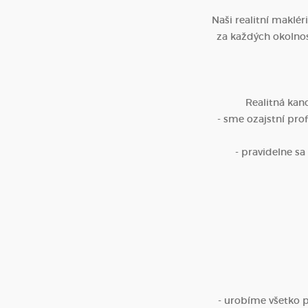
Naši realitní maklér
za každých okolnost
Realitná kan
- sme ozajstní prof
- pravidelne s
- urobíme všetko pr