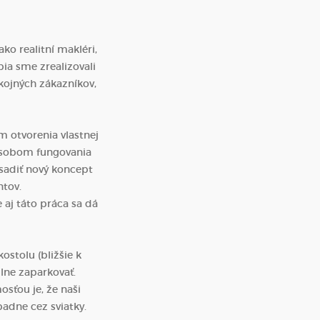
ko realitní makléri,
bia sme zrealizovali
ojných zákazníkov,
m otvorenia vlastnej
pôsobom fungovania
esadiť nový koncept
ntov.
 aj táto práca sa dá
stolu (bližšie k
lne zaparkovať.
sťou je, že naši
padne cez sviatky.