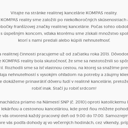
Vitajte na stránke realitnej kancelárie KOMPAS reality.
 KOMPAS reality sme založili po niekoľkoročných skúsenostiach a
bočky franšízovej značky realitnej kancelárie. Počas tohto obdo
 s úspešným koncom, vďaka ktorému sme získali množstvo spok
ktorí s nami predali alebo kúpili nehnuteľnosť.
 realitnej činnosti pracujeme už od začiatku roka 2013. Dôvodo
rie KOMPAS reality bola skutočnosť, že sme sa nestotožnili so s
rií. Rozhodli sme sa ísť vlastnou cestou, na ktorej sa snažíme pr
aja nehnuteľností s vysokým ohľadom na potreby a záujmy klie
 dokážeme prinavrátiť dôveru ľudí v realitné kancelárie, pretože
robiť inak. Stačí ju robiť srdcom!
a nachádza priamo na Námestí SNP (č. 2010) oproti katolíckemu ko
lekárňou a cestovnou kanceláriou, kde pred ňou môžete pohod
re vás otvorená každý pracovný deň od 9:00 do 17:00. Samozrejmo
re vás podľa dohody aj vo večerných hodinách, cez víkendy, prí