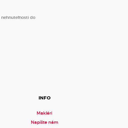
m nehnuteľnosti do
INFO
Makléri
Napíšte nám