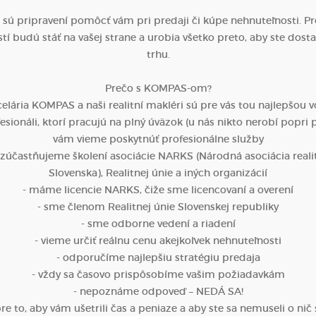
i sú pripravení pomôcť vám pri predaji či kúpe nehnuteľnosti. Pr
í budú stáť na vašej strane a urobia všetko preto, aby ste dosta
trhu.
Prečo s KOMPAS-om?
celária KOMPAS a naši realitní makléri sú pre vás tou najlepšou v
esionáli, ktorí pracujú na plný úväzok (u nás nikto nerobí popri 
vám vieme poskytnúť profesionálne služby
a zúčastňujeme školení asociácie NARKS (Národná asociácia realit
Slovenska), Realitnej únie a iných organizácií
- máme licencie NARKS, čiže sme licencovaní a overení
- sme členom Realitnej únie Slovenskej republiky
- sme odborne vedení a riadení
- vieme určiť reálnu cenu akejkoľvek nehnuteľnosti
- odporučíme najlepšiu stratégiu predaja
- vždy sa časovo prispôsobíme vašim požiadavkám
- nepoznáme odpoveď – NEDÁ SA!
e to, aby vám ušetrili čas a peniaze a aby ste sa nemuseli o nič 