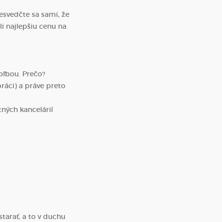
esvedčte sa sami, že
li najlepšiu cenu na
oľbou. Prečo?
práci) a práve preto
ných kancelárií
starať, a to v duchu