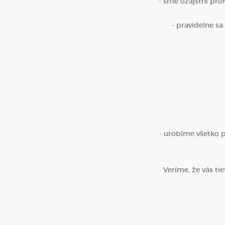
- sme ozajstní prof
- pravidelne s
- urobíme všetko pr
Veríme, že vás ti