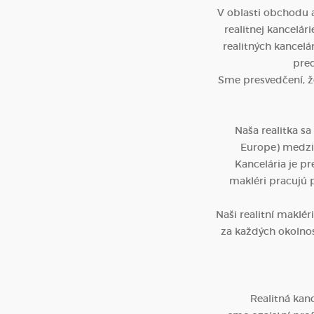
V oblasti obchodu a
realitnej kancelá
realitných kancelá
pred
Sme presvedčení, že
Naša realitka s
Europe) medzi 
Kancelária je p
makléri pracujú p
Naši realitní maklér
za každých okolnost
Realitná kan