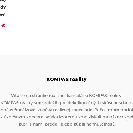
ady
 m²
- €
KOMPAS
reality
Vitajte na stránke realitnej kancelárie KOMPAS reality.
 KOMPAS reality sme založili po niekoľkoročných skúsenostiach a
bočky franšízovej značky realitnej kancelárie. Počas tohto obdo
 s úspešným koncom, vďaka ktorému sme získali množstvo spok
ktorí s nami predali alebo kúpili nehnuteľnosť.