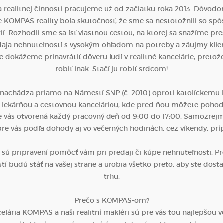
 realitnej činnosti pracujeme už od začiatku roka 2013. Dôvodo
rie KOMPAS reality bola skutočnosť, že sme sa nestotožnili so s
rií. Rozhodli sme sa ísť vlastnou cestou, na ktorej sa snažíme pr
aja nehnuteľností s vysokým ohľadom na potreby a záujmy klie
 dokážeme prinavrátiť dôveru ľudí v realitné kancelárie, pretože
robiť inak. Stačí ju robiť srdcom!
a nachádza priamo na Námestí SNP (č. 2010) oproti katolíckemu ko
lekárňou a cestovnou kanceláriou, kde pred ňou môžete pohod
re vás otvorená každý pracovný deň od 9:00 do 17:00. Samozrejmo
re vás podľa dohody aj vo večerných hodinách, cez víkendy, prí
i sú pripravení pomôcť vám pri predaji či kúpe nehnuteľnosti. Pr
í budú stáť na vašej strane a urobia všetko preto, aby ste dosta
trhu.
Prečo s KOMPAS-om?
celária KOMPAS a naši realitní makléri sú pre vás tou najlepšou v