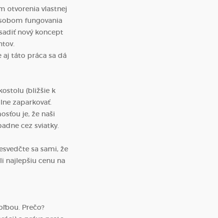
m otvorenia vlastnej
pôsobom fungovania
esadiť nový koncept
ntov.
 aj táto práca sa dá
stolu (bližšie k
lne zaparkovať.
sťou je, že naši
padne cez sviatky.
esvedčte sa sami, že
li najlepšiu cenu na
oľbou. Prečo?