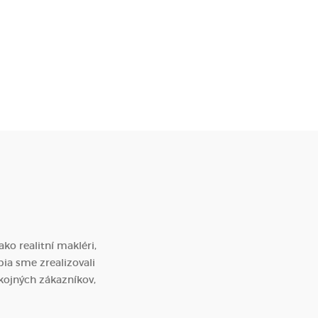
ko realitní makléri,
bia sme zrealizovali
ojných zákazníkov,