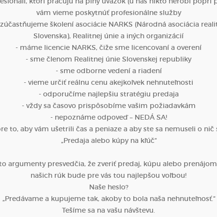
esionáli, ktorí pracujú na plný úväzok (u nás nikto nerobí popri 
vám vieme poskytnúť profesionálne služby
a zúčastňujeme školení asociácie NARKS (Národná asociácia realit
Slovenska), Realitnej únie a iných organizácií
- máme licencie NARKS, čiže sme licencovaní a overení
- sme členom Realitnej únie Slovenskej republiky
- sme odborne vedení a riadení
- vieme určiť reálnu cenu akejkoľvek nehnuteľnosti
- odporučíme najlepšiu stratégiu predaja
- vždy sa časovo prispôsobíme vašim požiadavkám
- nepoznáme odpoveď – NEDÁ SA!
e to, aby vám ušetrili čas a peniaze a aby ste sa nemuseli o nič 
„Predaja alebo kúpy na kľúč“
eto argumenty presvedčia, že zveriť predaj, kúpu alebo prenájo
našich rúk bude pre vás tou najlepšou voľbou!
Naše heslo?
„Predávame a kupujeme tak, akoby to bola naša nehnuteľnosť.“
Tešíme sa na vašu návštevu.