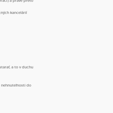
práci) a práve preto
ných kancelárií
starať, a to v duchu
m nehnuteľnosti do