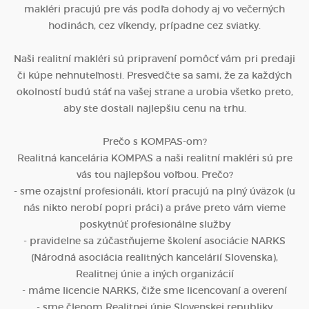
makléri pracujú pre vás podľa dohody aj vo večerných
hodinách, cez víkendy, prípadne cez sviatky.
Naši realitní makléri sú pripravení pomôcť vám pri predaji
či kúpe nehnuteľnosti. Presvedčte sa sami, že za každých
okolností budú stáť na vašej strane a urobia všetko preto,
aby ste dostali najlepšiu cenu na trhu.
Prečo s KOMPAS-om?
Realitná kancelária KOMPAS a naši realitní makléri sú pre
vás tou najlepšou voľbou. Prečo?
- sme ozajstní profesionáli, ktorí pracujú na plný úväzok (u
nás nikto nerobí popri práci) a práve preto vám vieme
poskytnúť profesionálne služby
- pravidelne sa zúčastňujeme školení asociácie NARKS
(Národná asociácia realitných kancelárií Slovenska),
Realitnej únie a iných organizácií
- máme licencie NARKS, čiže sme licencovaní a overení
- sme členom Realitnej únie Slovenskej republiky