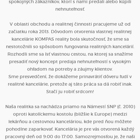
spokojných zákazníkov, ktorí s nami predali alebo kúpili
nehnuteľnosť.
V oblasti obchodu a realitnej činnosti pracujeme už od
začiatku roka 2013. Dôvodom otvorenia vlastnej realitnej
kancelárie KOMPAS reality bola skutočnosť, že sme sa
nestotožnili so spôsobom fungovania realitných kancelárií.
Rozhodli sme sa ísť vlastnou cestou, na ktorej sa snažíme
presadiť nový koncept predaja nehnuteľností s vysokým
ohľadom na potreby a záujmy klientov.
Sme presvedčení, že dokážeme prinavrátiť dôveru ľudí v
realitné kancelárie, pretože aj táto práca sa dá robiť inak.
Stačí ju robiť srdcom!
Naša realitka sa nachádza priamo na Námestí SNP (č. 2010)
oproti katolíckemu kostolu (bližšie k Europe) medzi
lekárňou a cestovnou kanceláriou, kde pred ňou môžete
pohodlne zaparkovať. Kancelária je pre vás otvorená každý
pracovný deň od 9:00 do 17:00. Samozrejmosťou je, že naši