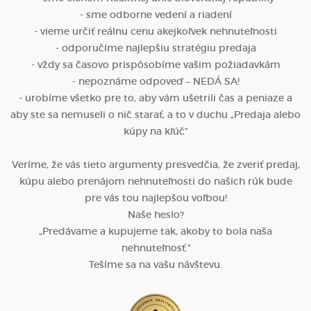
- sme odborne vedení a riadení
- vieme určiť reálnu cenu akejkoľvek nehnuteľnosti
- odporučíme najlepšiu stratégiu predaja
- vždy sa časovo prispôsobíme vašim požiadavkám
- nepoznáme odpoveď – NEDÁ SA!
- urobíme všetko pre to, aby vám ušetrili čas a peniaze a
aby ste sa nemuseli o nič starať, a to v duchu „Predaja alebo
kúpy na kľúč“
Veríme, že vás tieto argumenty presvedčia, že zveriť predaj,
kúpu alebo prenájom nehnuteľnosti do našich rúk bude
pre vás tou najlepšou voľbou!
Naše heslo?
„Predávame a kupujeme tak, akoby to bola naša
nehnuteľnosť.“
Tešíme sa na vašu návštevu.